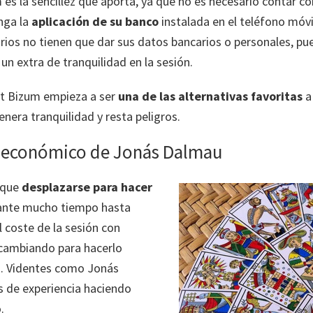
 es la sencillez que aporta, ya que no es necesario contar 
nga la
aplicación de su banco
instalada en el teléfono móvil
os no tienen que dar sus datos bancarios o personales, pues
un extra de tranquilidad en la sesión.
ot Bizum empieza a ser
una de las alternativas favoritas
a
enera tranquilidad y resta peligros.
um económico de Jonás Dalmau
 que
desplazarse para hacer
rante mucho tiempo hasta
 coste de la sesión con
 cambiando para hacerlo
. Videntes como Jonás
s de experiencia haciendo
.