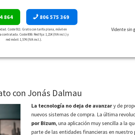
4 864
806 575 369
Vidente sin 
dad. Coste 911: Gratis con tarifa plana, móvil en
a contratada. Coste 806: Red fija: 1,21€ (IVA incl.) y
red móvil: 1,57€ (IVA incl.).
rato con Jonás Dalmau
La tecnología no deja de avanzar
y de propo
nuevos sistemas de compra. La última revoluc
por Bizum
, una aplicación muy sencilla a la 
parte de las entidades financieras en nuestro p