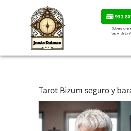
Jonás
Dalmau
932 88
Solo mayores e
función de tarif
Tarot Bizum seguro y ba