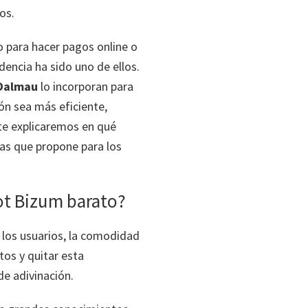
os.
o para hacer pagos online o
videncia ha sido uno de ellos.
Dalmau
lo incorporan para
ón sea más eficiente,
te explicaremos en qué
jas que propone para los
ot Bizum barato?
a los usuarios, la comodidad
tos y quitar esta
de adivinación.