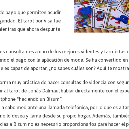
de pago que permiten acudir
uridad. El tarot por Visa fue
 mientras que ahora despunta
os consultantes a uno de los mejores videntes y tarotistas 
endo el pago con la aplicación de moda. Se ha convertido en
e es capaz de aportar, ¿no sabes cuáles son? Aquí te most
forma muy práctica de hacer consultas de videncia con segu
mar al tarot de Jonás Dalmau, hablar directamente con el expe
rtphone “haciendo un Bizum”.
va a cabo mediante una llamada telefónica, por lo que es alt
a no lo desea y llama desde su propio hogar. Además, también
acias a Bizum no es necesario proporcionarlos para hacer el 